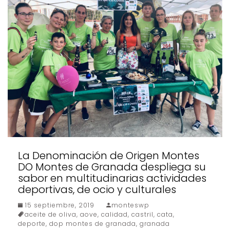
La Denominación de Origen Montes
DO Montes de Granada despliega su
sabor en multitudinarias actividades
deportivas, de ocio y culturales
15 septiembre, 2019
monteswp
aceite de oliva
,
aove
,
calidad
,
castril
,
cata
,
deporte
,
dop montes de granada
,
granada