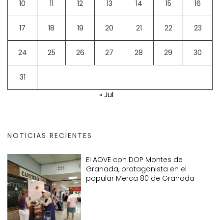
10
11
12
13
14
15
16
17
18
19
20
21
22
23
24
25
26
27
28
29
30
31
« Jul
NOTICIAS RECIENTES
El AOVE con DOP Montes de
Granada, protagonista en el
popular Merca 80 de Granada