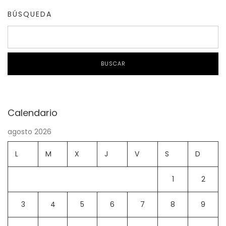
BÚSQUEDA
BUSCAR
Calendario
agosto 2026
L
M
X
J
V
S
D
1
2
3
4
5
6
7
8
9