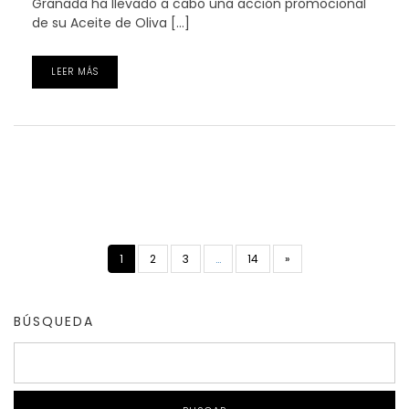
Granada ha llevado a cabo una acción promocional
de su Aceite de Oliva […]
LEER MÁS
1
2
3
…
14
»
BÚSQUEDA