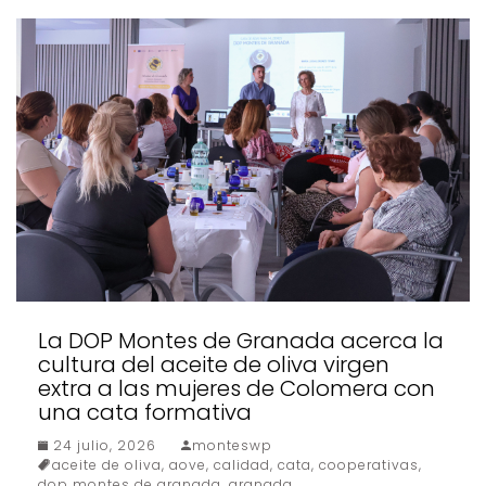
La DOP Montes de Granada acerca la
cultura del aceite de oliva virgen
extra a las mujeres de Colomera con
una cata formativa
24 julio, 2026
monteswp
aceite de oliva
,
aove
,
calidad
,
cata
,
cooperativas
,
dop montes de granada
,
granada