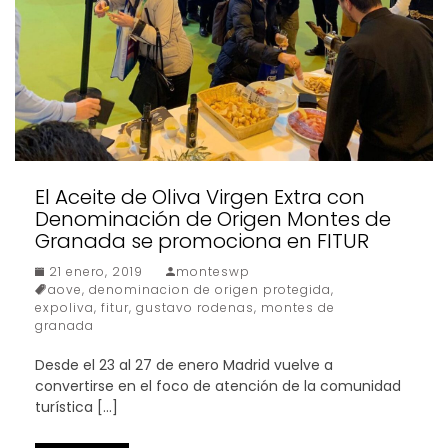
El Aceite de Oliva Virgen Extra con
Denominación de Origen Montes de
Granada se promociona en FITUR
21 enero, 2019
monteswp
aove
,
denominacion de origen protegida
,
expoliva
,
fitur
,
gustavo rodenas
,
montes de
granada
Desde el 23 al 27 de enero Madrid vuelve a
convertirse en el foco de atención de la comunidad
turística […]