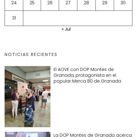
24
25
26
27
28
29
30
31
« Jul
NOTICIAS RECIENTES
El AOVE con DOP Montes de
Granada, protagonista en el
popular Merca 80 de Granada
La DOP Montes de Granada acerca