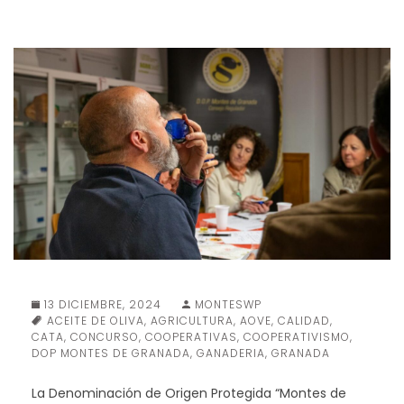
13 DICIEMBRE, 2024
MONTESWP
ACEITE DE OLIVA
,
AGRICULTURA
,
AOVE
,
CALIDAD
,
CATA
,
CONCURSO
,
COOPERATIVAS
,
COOPERATIVISMO
,
DOP MONTES DE GRANADA
,
GANADERIA
,
GRANADA
La Denominación de Origen Protegida “Montes de