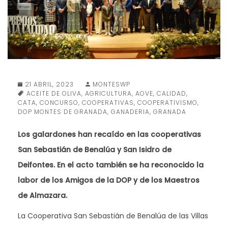
21 ABRIL, 2023
MONTESWP
ACEITE DE OLIVA
,
AGRICULTURA
,
AOVE
,
CALIDAD
,
CATA
,
CONCURSO
,
COOPERATIVAS
,
COOPERATIVISMO
,
DOP MONTES DE GRANADA
,
GANADERIA
,
GRANADA
Los galardones han recaído en las cooperativas
San Sebastián de Benalúa y San Isidro de
Deifontes. En el acto también se ha reconocido la
labor de los Amigos de la DOP y de los Maestros
de Almazara.
La Cooperativa San Sebastián de Benalúa de las Villas