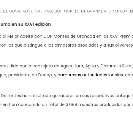
E DE OLIVA
,
AOVE
,
CALIDAD
,
DOP MONTES DE GRANADA
,
GRANADA
,
M
cumplen su XXVI edición
.
mio al Mejor Aceite con DOP Montes de Granada en los XXVI Premio
 los que distingue a las almazaras asociadas y a sus olivareros
residido por la consejera de Agricultura, Agua y Desarrollo Rura
que, presidente de Dcoop, y
numerosas autoridades locales
, ad
de Deifontes han resultado ganadores en sus respectivas catego
amen han concurrido un total de 3.689 muestras producidas por 