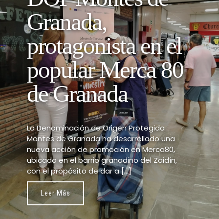
Granada,
protagonista en el
popular Merca 80
de Granada
La Denominación de Origen Protegida
Montes de Granada ha desarrollado una
nueva acción de promoción en Merca80,
ubicado en el barrio granadino del Zaidín,
con el propósito de dar a […]
Leer Más