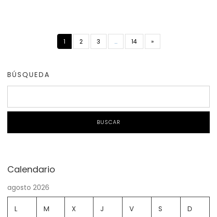
1
2
3
…
14
»
BÚSQUEDA
BUSCAR
Calendario
agosto 2026
L
M
X
J
V
S
D