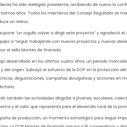
enas ha sido reelegido presidente, recibiendo de nuevo la conf
s próximos años. Todos los miembros del Consejo Regulador se m
duce un relevo.
supone “un orgullo volver a dirigir este proyecto” y agradeció 
ipo a “seguir trabajando con nuevos proyectos y nuevas ideas” o
or el sello Montes de Granada.
bajo desarrollado en los últimos cuatro años, un periodo marcad
del origen. Subrayó el esfuerzo de la DOP en la protección del ol
écnicas, degustaciones, campañas divulgativas y acciones en
citario.
dó también las actividades dirigidas a jóvenes, escolares, colec
extra y el valor que representa para el desarrollo rural de la prov
campaña de producción, un momento estratégico para seguir impu
ación. La DOP Montes de Granada agrupa a 16 cooperativas y a