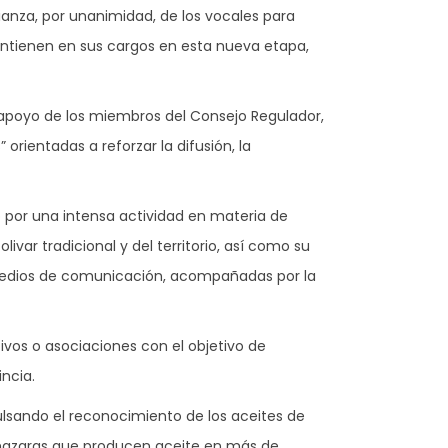
ianza, por unanimidad, de los vocales para
antienen en sus cargos en esta nueva etapa,
el apoyo de los miembros del Consejo Regulador,
rientadas a reforzar la difusión, la
o por una intensa actividad en materia de
ivar tradicional y del territorio, así como su
 medios de comunicación, acompañadas por la
tivos o asociaciones con el objetivo de
incia.
lsando el reconocimiento de los aceites de
lmazaras que producen aceite en más de